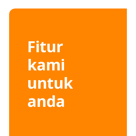
Fitur
kami
untuk
anda