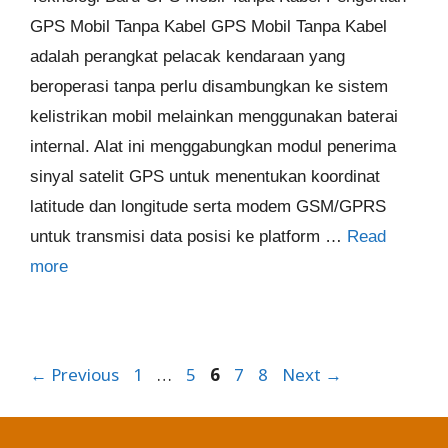
GPS Mobil Tanpa Kabel GPS Mobil Tanpa Kabel
adalah perangkat pelacak kendaraan yang
beroperasi tanpa perlu disambungkan ke sistem
kelistrikan mobil melainkan menggunakan baterai
internal. Alat ini menggabungkan modul penerima
sinyal satelit GPS untuk menentukan koordinat
latitude dan longitude serta modem GSM/GPRS
untuk transmisi data posisi ke platform …
Read
more
Page
Page
Page
Page
Page
←
Previous
1
…
5
6
7
8
Next
→