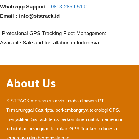
Whatsapp Support :
0813-2859-5191
Email : info@sistrack.id
-Profesional GPS Tracking Fleet Management –
Available Sale and Installation in Indonesia
About Us
SISTRACK merupakan divisi usaha dibawah PT.
Trimanunggal Caturipta, berkembangnya teknologi GPS,
menjadikan Sistrack terus berkomitmen untuk memenuhi
kebutuhan pelanggan temukan GPS Tracker Indonesia
terpercaya dan berpengalaman.