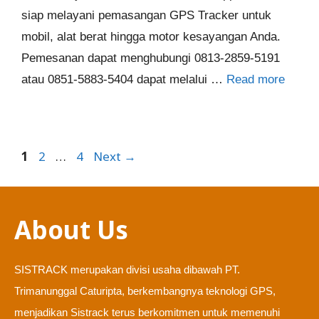
siap melayani pemasangan GPS Tracker untuk
mobil, alat berat hingga motor kesayangan Anda.
Pemesanan dapat menghubungi 0813-2859-5191
atau 0851-5883-5404 dapat melalui …
Read more
Page
Page
Page
1
2
…
4
Next
→
About Us
SISTRACK merupakan divisi usaha dibawah PT.
Trimanunggal Caturipta, berkembangnya teknologi GPS,
menjadikan Sistrack terus berkomitmen untuk memenuhi