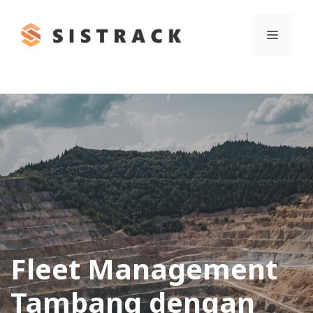
Skip
to
Menu
content
Fleet Management
Tambang dengan