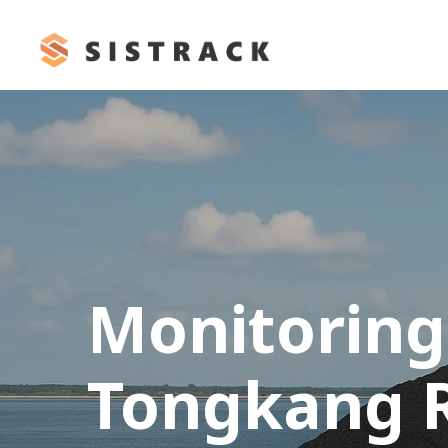
Skip
to
content
Monitoring
Tongkang 