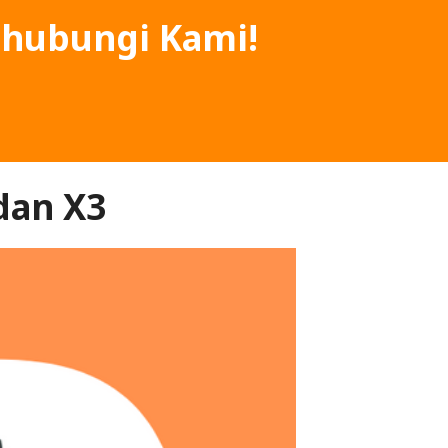
hubungi Kami!
dan X3