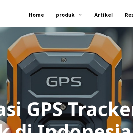
Home
produk
Artikel
Re
i GPS Tracke
k di Indonesia