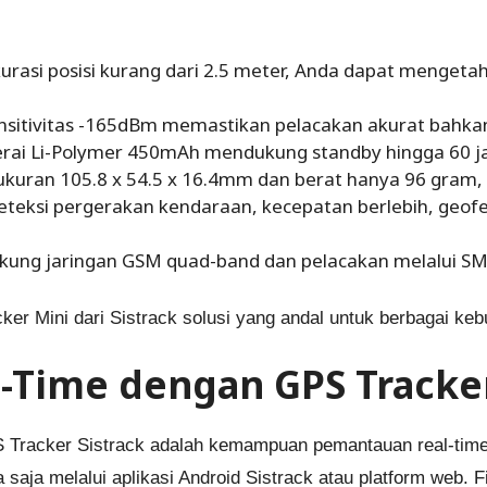
kurasi posisi kurang dari 2.5 meter, Anda dapat mengeta
Sensitivitas -165dBm memastikan pelacakan akurat bahkan
erai Li-Polymer 450mAh mendukung standby hingga 60 j
kuran 105.8 x 54.5 x 16.4mm dan berat hanya 96 gram, 
eteksi pergerakan kendaraan, kecepatan berlebih, geof
kung jaringan GSM quad-band dan pelacakan melalui SMS,
acker Mini dari Sistrack solusi yang andal untuk berbagai ke
al-Time dengan GPS Tracke
 Tracker Sistrack adalah kemampuan pemantauan real-time
aja melalui aplikasi Android Sistrack atau platform web. Fit