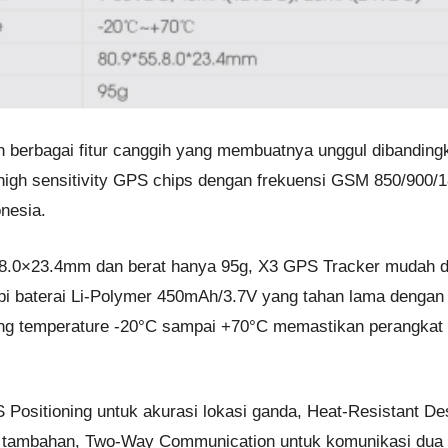
 berbagai fitur canggih yang membuatnya unggul dibandingk
igh sensitivity GPS chips dengan frekuensi GSM 850/900/
onesia.
.0×23.4mm dan berat hanya 95g, X3 GPS Tracker mudah di
api baterai Li-Polymer 450mAh/3.7V yang tahan lama denga
g temperature -20°C sampai +70°C memastikan perangkat d
S Positioning untuk akurasi lokasi ganda, Heat-Resistant D
tas tambahan, Two-Way Communication untuk komunikasi dua