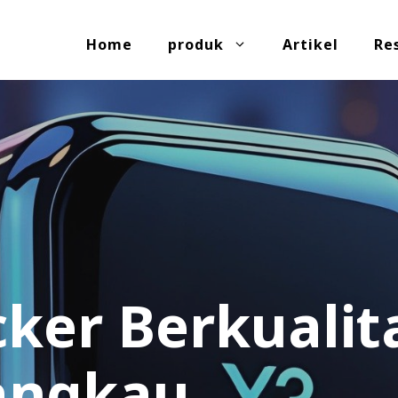
Home
produk
Artikel
Re
cker Berkualit
angkau