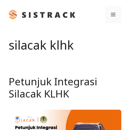
Skip
to
Menu
content
silacak klhk
Petunjuk Integrasi
Silacak KLHK