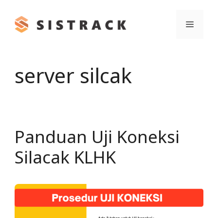
Skip
to
Menu
content
server silcak
Panduan Uji Koneksi
Silacak KLHK