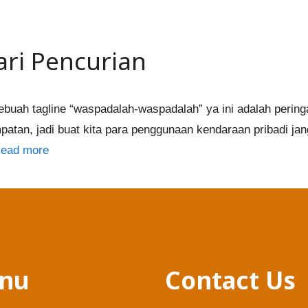
ari Pencurian
buah tagline “waspadalah-waspadalah” ya ini adalah peringa
patan, jadi buat kita para penggunaan kendaraan pribadi ja
ead more
nu
Contact Us